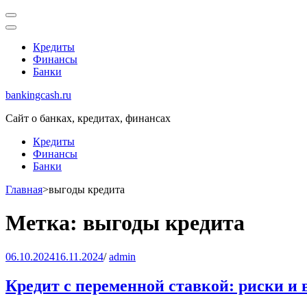
Перейти
к
содержимому
Кредиты
(нажмите
Финансы
Enter)
Банки
bankingcash.ru
Сайт о банках, кредитах, финансах
Кредиты
Финансы
Банки
Главная
>
выгоды кредита
Метка:
выгоды кредита
06.10.2024
16.11.2024
/
admin
Кредит с переменной ставкой: риски и