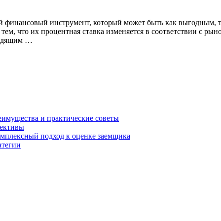
й финансовый инструмент, который может быть как выгодным, т
тем, что их процентная ставка изменяется в соответствии с ры
ходящим …
еимущества и практические советы
пективы
омплексный подход к оценке заемщика
атегии