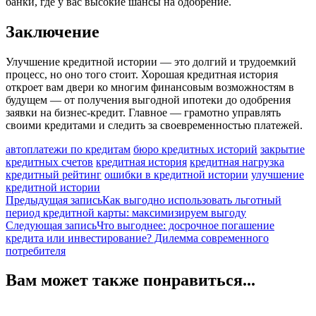
банки, где у вас высокие шансы на одобрение.
Заключение
Улучшение кредитной истории — это долгий и трудоемкий
процесс, но оно того стоит. Хорошая кредитная история
откроет вам двери ко многим финансовым возможностям в
будущем — от получения выгодной ипотеки до одобрения
заявки на бизнес-кредит. Главное — грамотно управлять
своими кредитами и следить за своевременностью платежей.
автоплатежи по кредитам
бюро кредитных историй
закрытие
кредитных счетов
кредитная история
кредитная нагрузка
кредитный рейтинг
ошибки в кредитной истории
улучшение
кредитной истории
Навигация
Предыдущая запись
Как выгодно использовать льготный
период кредитной карты: максимизируем выгоду
по
Следующая запись
Что выгоднее: досрочное погашение
записям
кредита или инвестирование? Дилемма современного
потребителя
Вам может также понравиться...