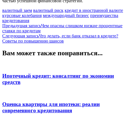
частью успешной финансовой стратегии.
валютный заем
валютный риск
кредит в иностранной валюте
курсовые колебания
международный бизнес
преимущества
кредитования
Навигация
Предыдущая запись
Чем опасны слишком низкие процентные
ставки по кредитам
по
Следующая запись
Что делать, если банк отказал в кредите?
записям
Советы по повышению шансов
Вам может также понравиться...
Ипотечный кредит: консалтинг по экономии
средств
Оценка квартиры для ипотеки: реалии
современного кредитования