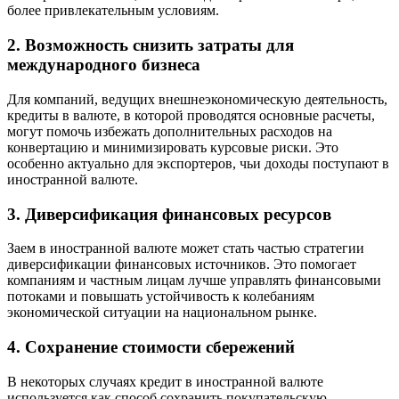
более привлекательным условиям.
2. Возможность снизить затраты для
международного бизнеса
Для компаний, ведущих внешнеэкономическую деятельность,
кредиты в валюте, в которой проводятся основные расчеты,
могут помочь избежать дополнительных расходов на
конвертацию и минимизировать курсовые риски. Это
особенно актуально для экспортеров, чьи доходы поступают в
иностранной валюте.
3. Диверсификация финансовых ресурсов
Заем в иностранной валюте может стать частью стратегии
диверсификации финансовых источников. Это помогает
компаниям и частным лицам лучше управлять финансовыми
потоками и повышать устойчивость к колебаниям
экономической ситуации на национальном рынке.
4. Сохранение стоимости сбережений
В некоторых случаях кредит в иностранной валюте
используется как способ сохранить покупательскую