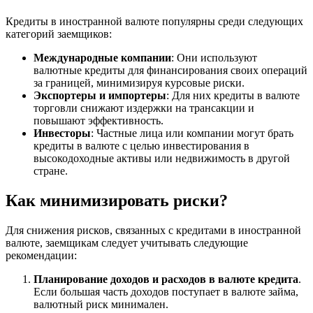
Кредиты в иностранной валюте популярны среди следующих
категорий заемщиков:
Международные компании
: Они используют
валютные кредиты для финансирования своих операций
за границей, минимизируя курсовые риски.
Экспортеры и импортеры
: Для них кредиты в валюте
торговли снижают издержки на трансакции и
повышают эффективность.
Инвесторы
: Частные лица или компании могут брать
кредиты в валюте с целью инвестирования в
высокодоходные активы или недвижимость в другой
стране.
Как минимизировать риски?
Для снижения рисков, связанных с кредитами в иностранной
валюте, заемщикам следует учитывать следующие
рекомендации:
Планирование доходов и расходов в валюте кредита
.
Если большая часть доходов поступает в валюте займа,
валютный риск минимален.