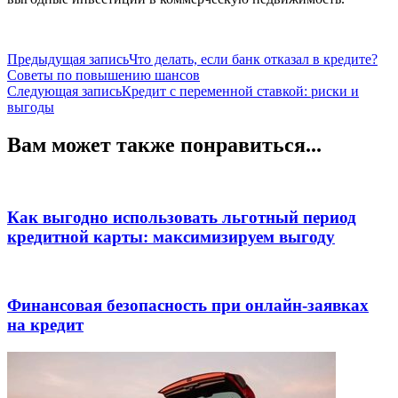
Навигация
Предыдущая запись
Что делать, если банк отказал в кредите?
Советы по повышению шансов
по
Следующая запись
Кредит с переменной ставкой: риски и
записям
выгоды
Вам может также понравиться...
Как выгодно использовать льготный период
кредитной карты: максимизируем выгоду
Финансовая безопасность при онлайн-заявках
на кредит