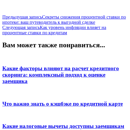
Навигация
Предыдущая запись
Секреты снижения процентной ставки по
ипотеке: ваш путеводитель к выгодной сделке
по
Следующая запись
Как уровень инфляции влияет на
записям
процентные ставки по кредитам
Вам может также понравиться...
Какие факторы влияют на расчет кредитного
скоринга: комплексный подход к оценке
заемщика
Что важно знать о кэшбэке по кредитной карте
Какие налоговые вычеты доступны заемщикам