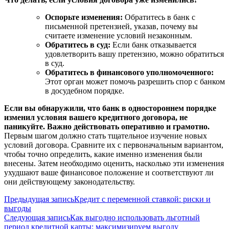
Оспорьте изменения:
Обратитесь в банк с
письменной претензией, указав, почему вы
считаете изменение условий незаконным.
Обратитесь в суд:
Если банк отказывается
удовлетворить вашу претензию, можно обратиться
в суд.
Обратитесь в финансового уполномоченного:
Этот орган может помочь разрешить спор с банком
в досудебном порядке.
Если вы обнаружили, что банк в одностороннем порядке
изменил условия вашего кредитного договора, не
паникуйте. Важно действовать оперативно и грамотно.
Первым шагом должно стать тщательное изучение новых
условий договора. Сравните их с первоначальным вариантом,
чтобы точно определить, какие именно изменения были
внесены. Затем необходимо оценить, насколько эти изменения
ухудшают ваше финансовое положение и соответствуют ли
они действующему законодательству.
Навигация
Предыдущая запись
Кредит с переменной ставкой: риски и
выгоды
по
Следующая запись
Как выгодно использовать льготный
записям
период кредитной карты: максимизируем выгоду