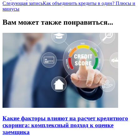
по
Следующая запись
Как объединить кредиты в один? Плюсы и
записям
минусы
Вам может также понравиться...
Какие факторы влияют на расчет кредитного
скоринга: комплексный подход к оценке
заемщика